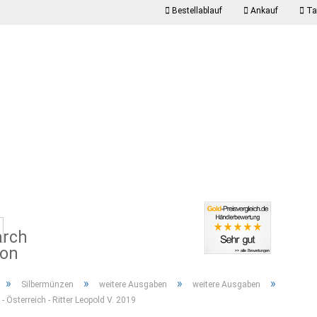
Bestellablauf
Ankauf
Taf
K
Suche...
P
»
»
»
»
Silbermünzen
weitere Ausgaben
weitere Ausgaben
 - Österreich - Ritter Leopold V. 2019