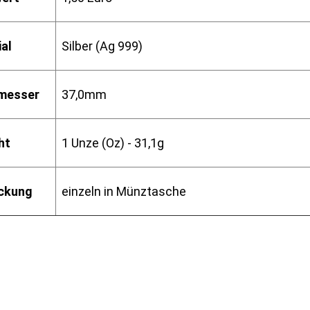
al
Silber (Ag 999)
messer
37,0mm
ht
1 Unze (Oz) - 31,1g
ckung
einzeln in Münztasche