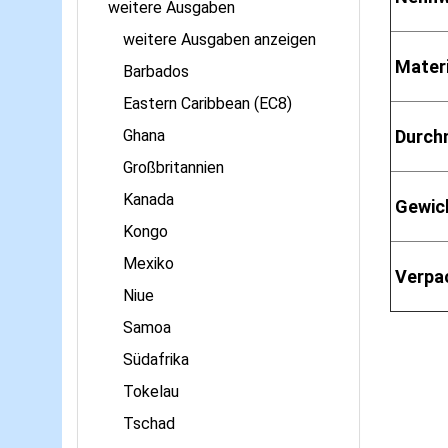
weitere Ausgaben
weitere Ausgaben anzeigen
Materi
Barbados
Eastern Caribbean (EC8)
Ghana
Durch
Großbritannien
Kanada
Gewic
Kongo
Mexiko
Verpa
Niue
Samoa
Südafrika
Tokelau
Tschad