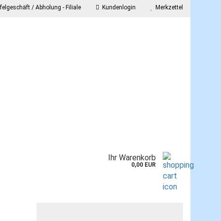
elgeschäft / Abholung - Filiale
Kundenlogin
Merkzettel
E-Mail
Passwort
onto erstellen
Ihr Warenkorb
asswort vergessen?
0,00 EUR