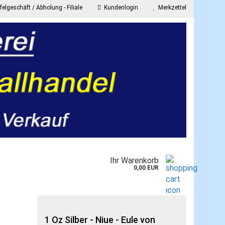
elgeschäft / Abholung - Filiale
Kundenlogin
Merkzettel
E-Mail
Passwort
onto erstellen
Ihr Warenkorb
asswort vergessen?
0,00 EUR
1 Oz Silber - Niue - Eule von