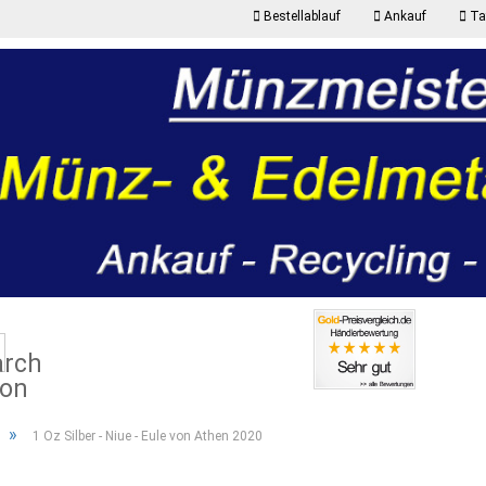
Bestellablauf
Ankauf
Taf
K
Suche...
P
»
1 Oz Silber - Niue - Eule von Athen 2020