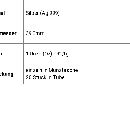
al
Silber (Ag 999)
messer
39,0mm
ht
1 Unze (Oz) - 31,1g
einzeln in Münztasche
ckung
20 Stück in Tube