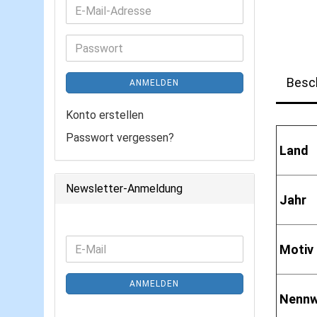
E-
Mail-
Adresse
Passwort
Besc
ANMELDEN
Konto erstellen
Passwort vergessen?
Land
Newsletter-Anmeldung
Jahr
WEITER
Motiv
E-
ZUR
Mail
NEWSLETTER-
ANMELDEN
ANMELDUNG
Nennw