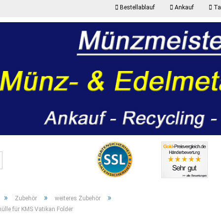
Bestellablauf
Ankauf
Taf
K
Suche...
P
»
»
»
Zubehör
weiteres Zubehör
ülle für KMS Vatikan Folder