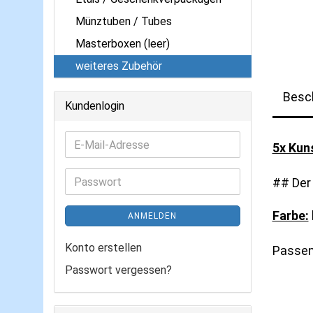
Münztuben / Tubes
Masterboxen (leer)
weiteres Zubehör
Besc
Kundenlogin
E-
5x Kun
Mail-
Adresse
Passwort
## Der 
Farbe:
ANMELDEN
Konto erstellen
Passen
Passwort vergessen?