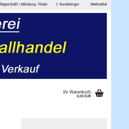
elgeschäft / Abholung - Filiale
Kundenlogin
Merkzettel
E-Mail
Passwort
onto erstellen
Ihr Warenkorb
asswort vergessen?
0,00 EUR