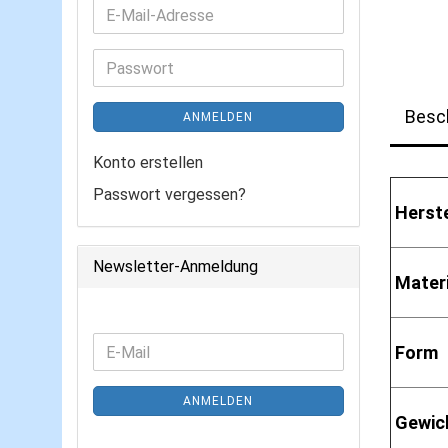
E-
Mail-
Adresse
Passwort
Besc
ANMELDEN
Konto erstellen
Passwort vergessen?
Herste
Newsletter-Anmeldung
Materi
WEITER
Form
E-
ZUR
Mail
NEWSLETTER-
ANMELDEN
ANMELDUNG
Gewic