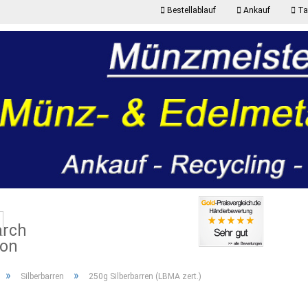
Bestellablauf
Ankauf
Taf
K
Suche...
P
»
»
Silberbarren
250g Silberbarren (LBMA zert.)