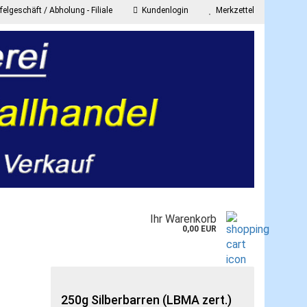
elgeschäft / Abholung - Filiale
Kundenlogin
Merkzettel
E-Mail
Passwort
onto erstellen
Ihr Warenkorb
asswort vergessen?
0,00 EUR
250g Silberbarren (LBMA zert.)