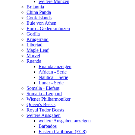
weitere Münzen
Britannia
China Panda
Cook Islands
Eule von Athen
Euro - Gedenkmünzen
Gorilla
Krügerrand
Libertad
Maple Leaf
Marvel
Ruanda
Ruanda anzeigen
African - Serie
Nautical - Serie
Lunar - Serie
Somalia - Elefant
Somalia - Leopard
Wiener Philharmoniker
Queen's Beasts
Royal Tudor Beasts
weitere Ausgaben
weitere Ausgaben anzeigen
Barbados
Eastern Caribbean (EC8)