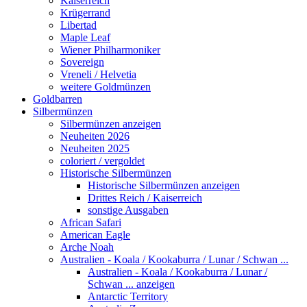
Kaiserreich
Krügerrand
Libertad
Maple Leaf
Wiener Philharmoniker
Sovereign
Vreneli / Helvetia
weitere Goldmünzen
Goldbarren
Silbermünzen
Silbermünzen anzeigen
Neuheiten 2026
Neuheiten 2025
coloriert / vergoldet
Historische Silbermünzen
Historische Silbermünzen anzeigen
Drittes Reich / Kaiserreich
sonstige Ausgaben
African Safari
American Eagle
Arche Noah
Australien - Koala / Kookaburra / Lunar / Schwan ...
Australien - Koala / Kookaburra / Lunar /
Schwan ... anzeigen
Antarctic Territory