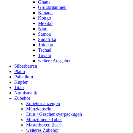
Ghana
Großbritannien
Kanada
Kongo
Mexiko
Niue
Samoa
Südafrika
Tokelau
Tschad
Tuvalu
weitere Ausgaben
Silberbarren
Platin
Palladium
Kupfer
Titan
Numismatik
Zubehör
Zubehör anzeigen
Münzkapseln
Etuis / Geschenkverpackugen
Münztuben / Tubes
Masterboxen (leer)
weiteres Zubehör