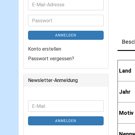
E-
Mail-
Adresse
Passwort
ANMELDEN
Besc
Konto erstellen
Passwort vergessen?
Land
Newsletter-Anmeldung
Jahr
WEITER
E-
ZUR
Motiv
Mail
NEWSLETTER-
ANMELDEN
ANMELDUNG
Nennw