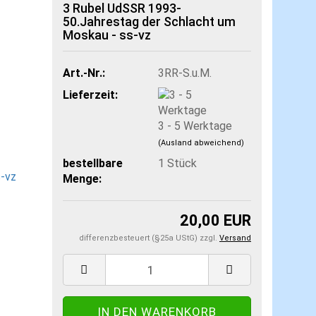
3 Rubel UdSSR 1993-
50.Jahrestag der Schlacht um
Moskau - ss-vz
Art.-Nr.:
3RR-S.u.M.
Lieferzeit:
3 - 5 Werktage
(Ausland abweichend)
bestellbare
1
Stück
Menge:
20,00 EUR
differenzbesteuert (§25a UStG) zzgl.
Versand