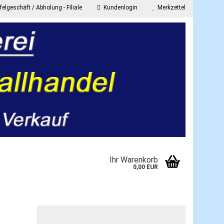
elgeschäft / Abholung - Filiale
Kundenlogin
Merkzettel
E-Mail
Passwort
onto erstellen
Ihr Warenkorb
asswort vergessen?
0,00 EUR