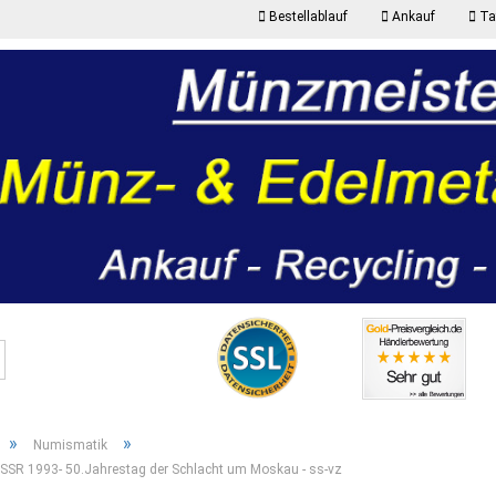
Bestellablauf
Ankauf
Taf
K
Suche...
P
»
»
Numismatik
SSR 1993- 50.Jahrestag der Schlacht um Moskau - ss-vz