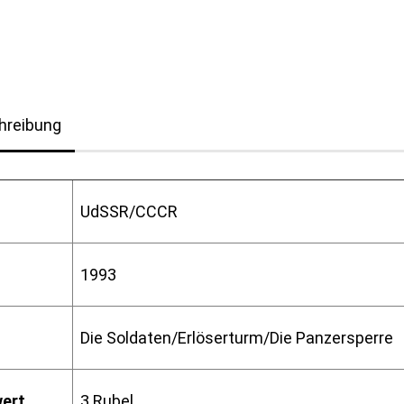
hreibung
UdSSR/CCCR
1993
Die Soldaten/Erlöserturm/Die Panzersperre
ert
3 Rubel