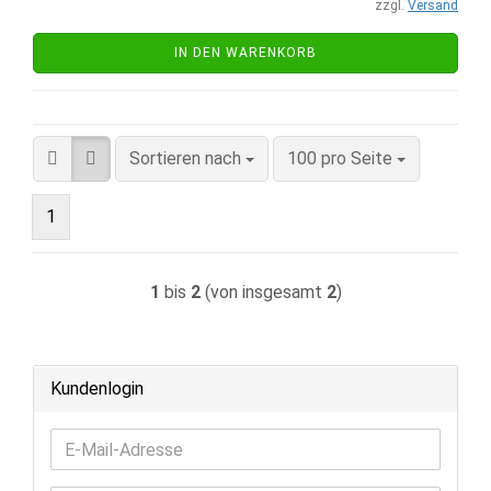
zzgl.
Versand
IN DEN WARENKORB
Sortieren nach
pro Seite
Sortieren nach
100 pro Seite
1
1
bis
2
(von insgesamt
2
)
Kundenlogin
E-
Mail-