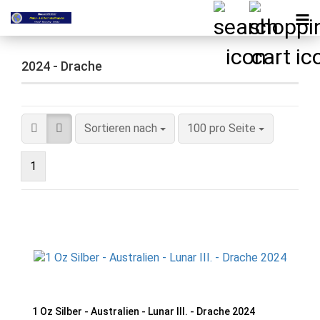
2024 - Drache
Sortieren nach
pro Seite
Sortieren nach
100 pro Seite
1
1 Oz Silber - Australien - Lunar III. - Drache 2024