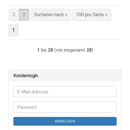
Sortieren nach
pro Seite
Sortieren nach
100 pro Seite
1
1
bis
28
(von insgesamt
28
)
Kundenlogin
E-
Mail-
Adresse
Passwort
ANMELDEN