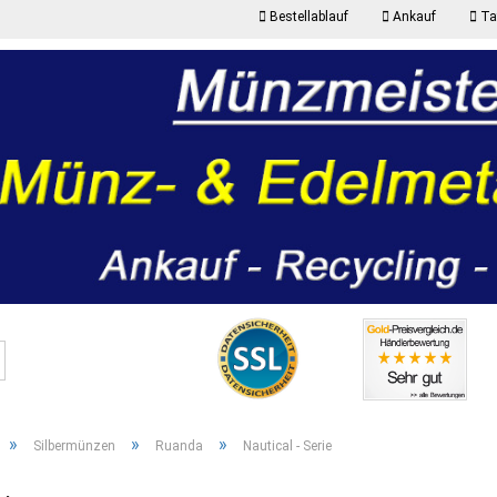
Bestellablauf
Ankauf
Taf
K
Suche...
P
»
»
»
Silbermünzen
Ruanda
Nautical - Serie