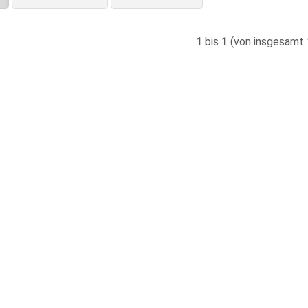
1
bis
1
(von insgesamt