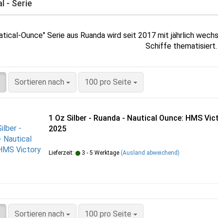
l - Serie
atical-Ounce" Serie aus Ruanda wird seit 2017 mit jährlich we
Schiffe thematisiert.
Sortieren nach
pro Seite
Sortieren nach
100 pro Seite
1 Oz Silber - Ruanda - Nautical Ounce: HMS Vic
2025
Lieferzeit:
3 - 5 Werktage
(Ausland abweichend)
Sortieren nach
pro Seite
Sortieren nach
100 pro Seite