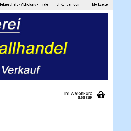
elgeschäft / Abholung - Filiale
Kundenlogin
Merkzettel
E-Mail
Passwort
onto erstellen
Ihr Warenkorb
asswort vergessen?
0,00 EUR